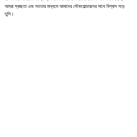
আমরা স্বচ্ছতা এবং সততার মাধ্যমে আমাদের স্টেকহোল্ডারদের সাথে বিশ্বাস গড়ে
তুলি।
Global Reach
Our products are exported to a diverse range of
markets worldwide. We have established strong
partnerships with retailers, wholesalers, and
fashion brands, contributing to our global
presence.