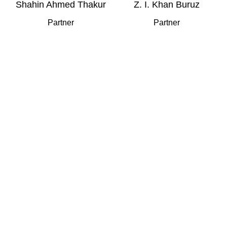
Shahin Ahmed Thakur
Z. I. Khan Buruz
Partner
Partner
BUSINESS DEVELOPED
We work through every aspect at the
planning
2010
327
FOUNDING YEAR
HAPPY
COSTUMERS