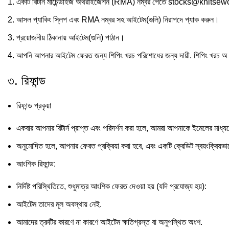
একটি রিটার্ন মার্চেন্ডাইজ অথরাইজেশন (RMA) নম্বর পেতে stocks@knitse
আসল প্যাকিং স্লিপ এবং RMA নম্বর সহ আইটেম(গুলি) নিরাপদে প্যাক করুন।
প্রয়োজনীয় ঠিকানায় আইটেম(গুলি) পাঠান।
আপনি আপনার আইটেম ফেরত জন্য শিপিং খরচ পরিশোধের জন্য দায়ী. শিপিং খরচ 
৩. রিফান্ড
রিফান্ড প্রকৃয়া
একবার আপনার রিটার্ন প্রাপ্ত এবং পরিদর্শন করা হলে, আমরা আপনাকে ইমেলের মাধ
অনুমোদিত হলে, আপনার ফেরত প্রক্রিয়া করা হবে, এবং একটি ক্রেডিট স্বয়ংক্রিয়ভা
আংশিক রিফান্ড:
নির্দিষ্ট পরিস্থিতিতে, শুধুমাত্র আংশিক ফেরত দেওয়া হয় (যদি প্রযোজ্য হয়):
আইটেম তাদের মূল অবস্থায় নেই.
আমাদের ত্রুটির কারণে না কারণে আইটেম ক্ষতিগ্রস্ত বা অনুপস্থিত অংশ.