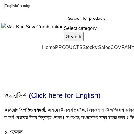
আমরা পৃথিবী জুরে রপ্তানী করি
English
Country
Select category
Search
Browse Categories
Home
PRODUCTS
Stocks Sales
COMPANY
Refund and Returns Policy
Home
»
Refund and Returns Policy
ওভারভিউ
(Click here for English)
অভিযোগ নিষ্পত্তি কর্মকর্তা:
আমাদের ই-কমার্স প্ল্যাটফর্মে একজন নির্দিষ্ট অভিযোগ কর্ম
বা অর্থ ফেরতের বিষয়ে সিদ্ধান্ত নেবেন। সাধারণত, বাংলাদেশের মধ্যে ঢাকার জন্য ৫ দি
১.ফেরত