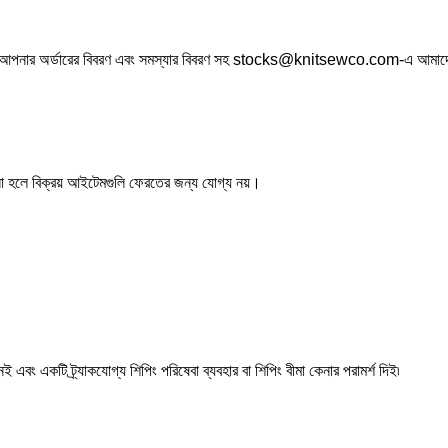
িলম্বে আপনার অর্ডারের বিবরণ এবং সমস্যার বিবরণ সহ stocks@knitsewco.com-এ আমা
ত না হলে বিক্রয় আইটেমগুলি ফেরতের জন্য যোগ্য নয়।
নই এবং একটি ট্র্যাকযোগ্য শিপিং পরিষেবা ব্যবহার বা শিপিং বীমা কেনার পরামর্শ দিই৷