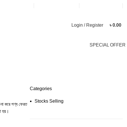
info@knitsewco.com
ফোনl: +৮৮ ০১৭১১৪০০৭৪০
Login / Register
৳
0.00
SPECIAL OFFER
Categories
Stocks Selling
বেচনা করে পণ্য ফেরত
া হয়।